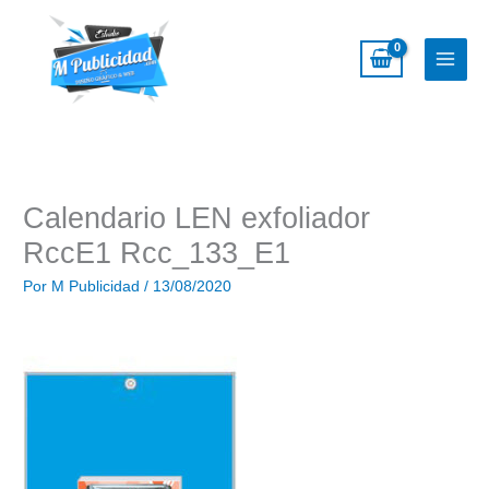
Ir
al
contenido
Calendario LEN exfoliador
RccE1 Rcc_133_E1
Por
M Publicidad
/
13/08/2020