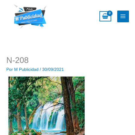
Ir
al
contenido
N-208
Por
M Publicidad
/
30/09/2021