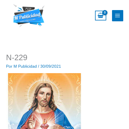
Ir
al
contenido
N-229
Por
M Publicidad
/
30/09/2021