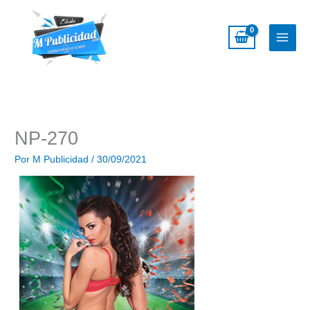
Ir
al
contenido
NP-270
Por
M Publicidad
/
30/09/2021