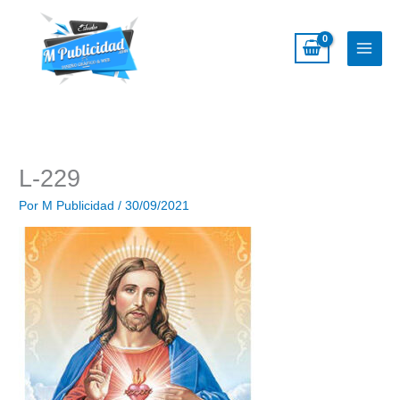
Ir
al
contenido
L-229
Por
M Publicidad
/
30/09/2021