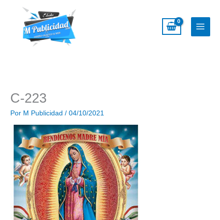
Ir
al
contenido
C-223
Por
M Publicidad
/
04/10/2021