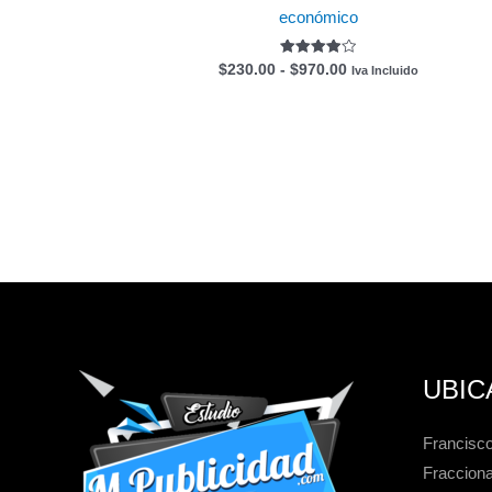
económico
Valorado
$
230.00
-
$
970.00
Iva Incluido
con
4.00
de 5
UBIC
Francisco
Fracciona