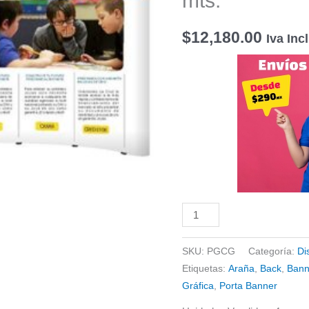
mts.
3.06x2.27
mts.
$
12,180.00
Iva Inc
cantidad
SKU:
PGCG
Categoría:
Di
Etiquetas:
Araña
,
Back
,
Bann
Gráfica
,
Porta Banner