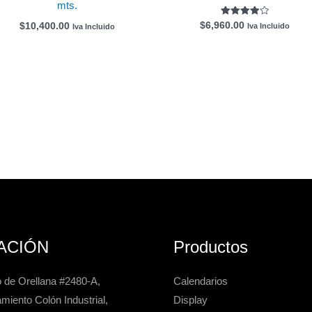
mts.
Valorado
$
6,960.00
$
10,400.00
Iva Incluido
Iva Incluido
con
4.00
de 5
ACIÓN
Productos
 de Orellana #2480-A,
Calendarios
miento Colón Industrial,
Display