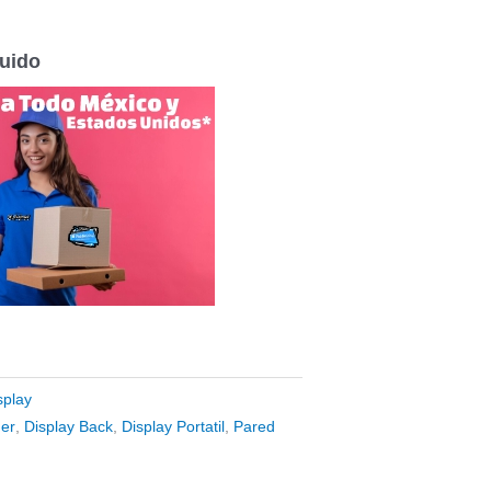
luido
splay
er
,
Display Back
,
Display Portatil
,
Pared