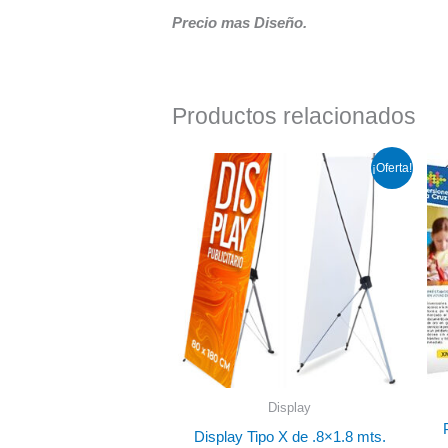
Precio mas Diseño.
Productos relacionados
Rango
¡Oferta!
de
precios:
desde
$230.00
hasta
$970.00
Display
Display Tipo X de .8×1.8 mts.