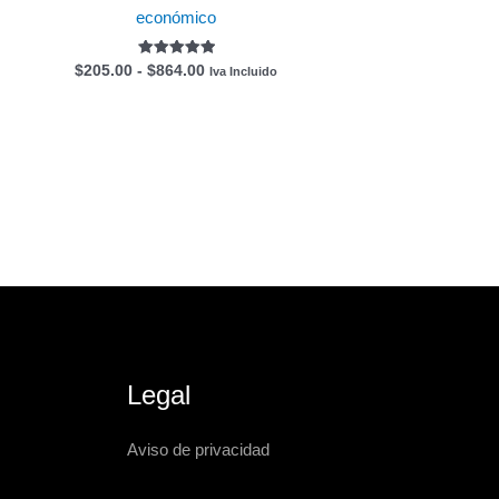
económico
Valorado
$
205.00
-
$
864.00
Iva Incluido
con
5.00
de 5
Legal
Aviso de privacidad