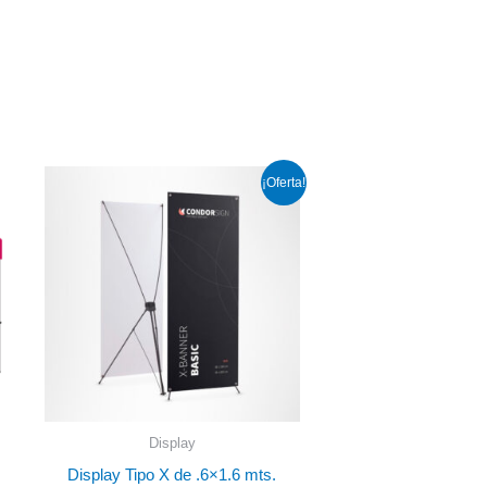
Rango
¡Oferta!
de
precios:
desde
$205.00
hasta
$864.00
Display
Display Tipo X de .6×1.6 mts.