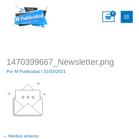
Ir
al
contenido
1470399667_Newsletter.png
Por
M Publicidad
/
31/03/2021
←
Medios anterior