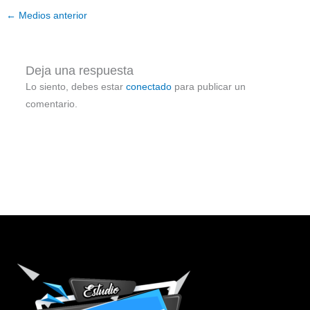
←
Medios anterior
Deja una respuesta
Lo siento, debes estar
conectado
para publicar un
comentario.